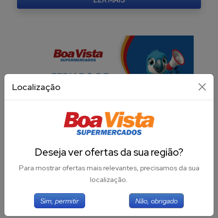
Localização
Horários Feriado de 04 de Junho
Confira os horários de atendimento do Boa Vista
Deseja ver ofertas da sua região?
Supermercados, neste feriado de Tiradentes:
Para mostrar ofertas mais relevantes, precisamos da sua
HORÁRIOS 04 DE JUN...
localização.
LER MAIS
Sim, permitir
Não, obrigado