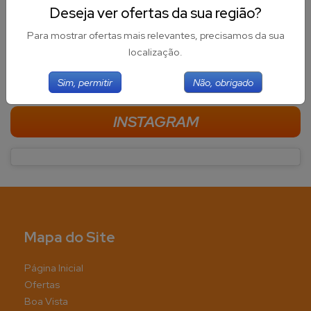
Deseja ver ofertas da sua região?
Para mostrar ofertas mais relevantes, precisamos da sua
localização.
FACEBOOK
Sim, permitir
Não, obrigado
INSTAGRAM
@supermercadosboavista
Mapa do Site
Página Inicial
Ofertas
Boa Vista