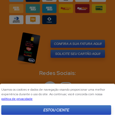
CONFIRA A SUA FATURA AQUI!
SOLICITE SEU CARTÃO AQUI!
Redes Sociais:
Usamos os cookies e dados de navegação visando proporcionar uma melhor
experiência durante o uso do site. Ao continuar, você concorda com nossa
politica de privacidade
ESTOU CIENTE
Desenvolvido por
Flync